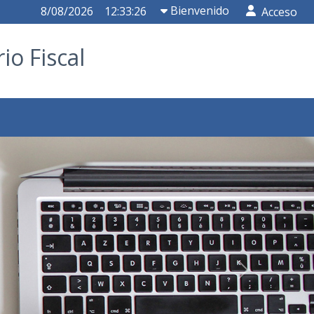
Bienvenido
8
/
08
/
2026
12
:
33
:
26
Acceso
io Fiscal
Next